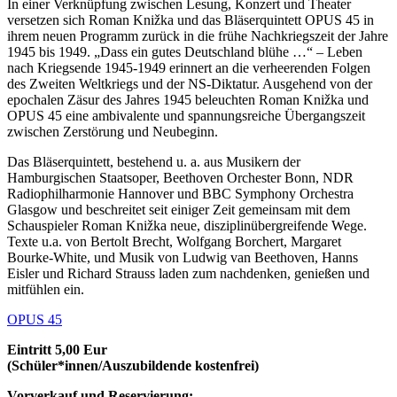
In einer Verknüpfung zwischen Lesung, Konzert und Theater
versetzen sich Roman Knižka und das Bläserquintett OPUS 45 in
ihrem neuen Programm zurück in die frühe Nachkriegszeit der Jahre
1945 bis 1949. „Dass ein gutes Deutschland blühe …“ – Leben
nach Kriegsende 1945-1949 erinnert an die verheerenden Folgen
des Zweiten Weltkriegs und der NS-Diktatur. Ausgehend von der
epochalen Zäsur des Jahres 1945 beleuchten Roman Knižka und
OPUS 45 eine ambivalente und spannungsreiche Übergangszeit
zwischen Zerstörung und Neubeginn.
Das Bläserquintett, bestehend u. a. aus Musikern der
Hamburgischen Staatsoper, Beethoven Orchester Bonn, NDR
Radiophilharmonie Hannover und BBC Symphony Orchestra
Glasgow und beschreitet seit einiger Zeit gemeinsam mit dem
Schauspieler Roman Knižka neue, disziplinübergreifende Wege.
Texte u.a. von Bertolt Brecht, Wolfgang Borchert, Margaret
Bourke-White, und Musik von Ludwig van Beethoven, Hanns
Eisler und Richard Strauss laden zum nachdenken, genießen und
mitfühlen ein.
OPUS 45
Eintritt 5,00 Eur
(Schüler*innen/Auszubildende kostenfrei)
Vorverkauf und Reservierung: