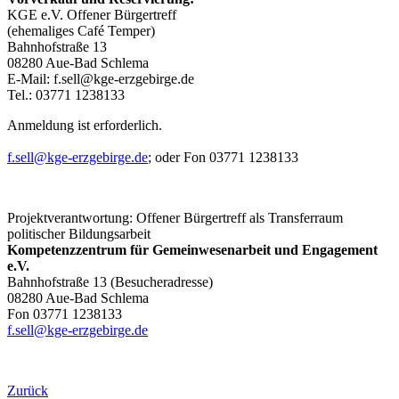
KGE e.V. Offener Bürgertreff
(ehemaliges Café Temper)
Bahnhofstraße 13
08280 Aue-Bad Schlema
E-Mail: f.sell@kge-erzgebirge.de
Tel.: 03771 1238133
Anmeldung ist erforderlich.
f.sell@kge-erzgebirge.de
;
oder Fon 03771 1238133
Projektverantwortung: Offener Bürgertreff als Transferraum
politischer Bildungsarbeit
Kompetenzzentrum für Gemeinwesenarbeit und Engagement
e.V.
Bahnhofstraße 13 (Besucheradresse)
08280 Aue-Bad Schlema
Fon 03771 1238133
f.sell@kge-erzgebirge.de
Zurück